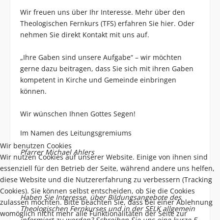
Wir freuen uns über Ihr Interesse. Mehr über den
Theologischen Fernkurs (TFS) erfahren Sie
hier
. Oder
nehmen Sie direkt
Kontakt
mit uns auf.
„Ihre Gaben sind unsere Aufgabe“ – wir möchten
gerne dazu beitragen, dass Sie sich mit ihren Gaben
kompetent in Kirche und Gemeinde einbringen
können.
Wir wünschen Ihnen Gottes Segen!
Im Namen des Leitungsgremiums
Wir benutzen Cookies
Pfarrer Michael Ahlers
Wir nutzen Cookies auf unserer Website. Einige von ihnen sind
essenziell für den Betrieb der Seite, während andere uns helfen,
diese Website und die Nutzererfahrung zu verbessern (Tracking
Cookies). Sie können selbst entscheiden, ob Sie die Cookies
Haben Sie Interesse, über Bildungsangebote des
zulassen möchten. Bitte beachten Sie, dass bei einer Ablehnung
Theologischen Fernkurses und in der SELK allgemein
womöglich nicht mehr alle Funktionalitäten der Seite zur
informiert zu werden? Schreiben Sie uns eine kurze
E-