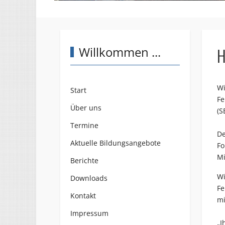
Willkommen ...
H
Wi
Start
Fe
Über uns
(
S
Termine
De
Aktuelle Bildungsangebote
Fo
Mi
Berichte
Wi
Downloads
Fe
Kontakt
mi
Impressum
„I