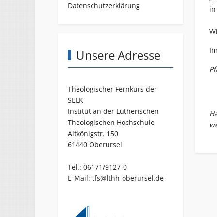
Datenschutzerklärung
in
Wi
Im
Unsere Adresse
Pf
Theologischer Fernkurs der
SELK
Institut an der Lutherischen
Ha
Theologischen Hochschule
we
Altkönigstr. 150
61440 Oberursel
Tel.: 06171/9127-0
E-Mail:
tfs@lthh-oberursel.de