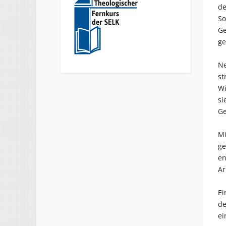
de
So
Ge
ge
Ne
st
Wi
si
Ge
Mi
ge
en
Ar
Ei
de
ei