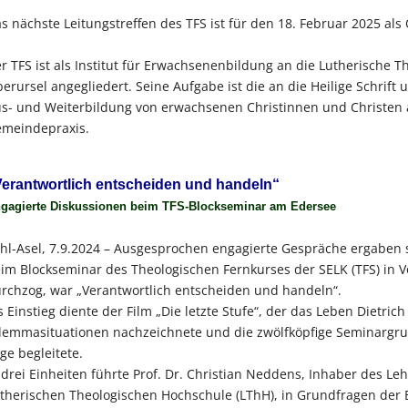
s nächste Leitungstreffen des TFS ist für den 18. Februar 2025 als
r TFS ist als Institut für Erwachsenenbildung an die Lutherische 
erursel angegliedert. Seine Aufgabe ist die an die Heilige Schrif
s- und Weiterbildung von erwachsenen Christinnen und Christen 
meindepraxis.
Verantwortlich entscheiden und handeln“
gagierte Diskussionen beim TFS-Blockseminar am Edersee
hl-Asel, 7.9.2024 – Ausgesprochen engagierte Gespräche ergaben s
im Blockseminar des Theologischen Fernkurses der SELK (TFS) in V
rchzog, war „Verantwortlich entscheiden und handeln“.
s Einstieg diente der Film „Die letzte Stufe“, der das Leben Dietric
lemmasituationen nachzeichnete und die zwölfköpfige Seminargr
ge begleitete.
 drei Einheiten führte Prof. Dr. Christian Neddens, Inhaber des Le
therischen Theologischen Hochschule (LThH), in Grundfragen der 