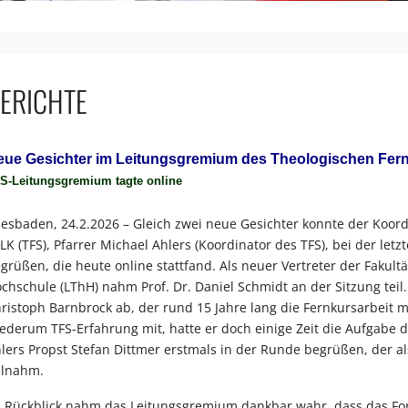
ERICHTE
eue Gesichter im Leitungsgremium des Theologischen Fer
S-Leitungsgremium tagte online
esbaden, 24.2.2026 – Gleich zwei neue Gesichter konnte der Koord
LK (TFS), Pfarrer Michael Ahlers (Koordinator des TFS), bei der le
grüßen, die heute online stattfand. Als neuer Vertreter der Fakul
chschule (LThH) nahm Prof. Dr. Daniel Schmidt an der Sitzung teil. E
ristoph Barnbrock ab, der rund 15 Jahre lang die Fernkursarbeit mi
ederum TFS-Erfahrung mit, hatte er doch einige Zeit die Aufgabe
lers Propst Stefan Dittmer erstmals in der Runde begrüßen, der a
ilnahm.
 Rückblick nahm das Leitungsgremium dankbar wahr, dass das Fo