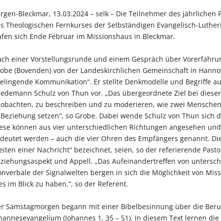
rgen-Bleckmar, 13.03.2024 – selk – Die Teilnehmer des jährliche
s Theologischen Fernkurses der Selbständigen Evangelisch-Lutheri
afen sich Ende Februar im Missionshaus in Bleckmar.
ch einer Vorstellungsrunde und einem Gespräch über Vorerfahrun
obe (Bovenden) von der Landeskirchlichen Gemeinschaft in Hanno
elingende Kommunikation“. Er stellte Denkmodelle und Begriffe 
iedemann Schulz von Thun vor. „Das übergeordnete Ziel bei dieser
obachten, zu beschreiben und zu moderieren, wie zwei Menschen
 Beziehung setzen“, so Grobe. Dabei wende Schulz von Thun sich 
ese können aus vier unterschiedlichen Richtungen angesehen und
deutet werden – auch die vier Ohren des Empfängers genannt. Die
eiten einer Nachricht“ bezeichnet, seien, so der referierende Past
ziehungsaspekt und Appell. „Das Aufeinandertreffen von untersc
nverbale der Signalwelten bergen in sich die Möglichkeit von Miss
es im Blick zu haben.“, so der Referent.
r Samstagmorgen begann mit einer Bibelbesinnung über die Beru
hannesevangelium (Johannes 1, 35 – 51). In diesem Text lernen die