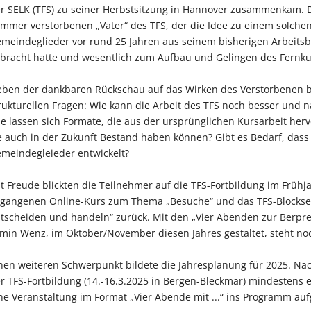
r SELK (TFS) zu seiner Herbstsitzung in Hannover zusammenkam.
mmer verstorbenen „Vater“ des TFS, der die Idee zu einem solche
meindeglieder vor rund 25 Jahren aus seinem bisherigen Arbeitsb
bracht hatte und wesentlich zum Aufbau und Gelingen des Fernk
ben der dankbaren Rückschau auf das Wirken des Verstorbenen b
rukturellen Fragen: Wie kann die Arbeit des TFS noch besser und n
e lassen sich Formate, die aus der ursprünglichen Kursarbeit her
e auch in der Zukunft Bestand haben können? Gibt es Bedarf, das
meindegleieder entwickelt?
t Freude blickten die Teilnehmer auf die TFS-Fortbildung im Frühj
gangenen Online-Kurs zum Thema „Besuche“ und das TFS-Blockse
tscheiden und handeln“ zurück. Mit den „Vier Abenden zur Berpred
min Wenz, im Oktober/November diesen Jahres gestaltet, steht noc
nen weiteren Schwerpunkt bildete die Jahresplanung für 2025. Nac
r TFS-Fortbildung (14.-16.3.2025 in Bergen-Bleckmar) mindestens 
ne Veranstaltung im Format „Vier Abende mit ...“ ins Programm