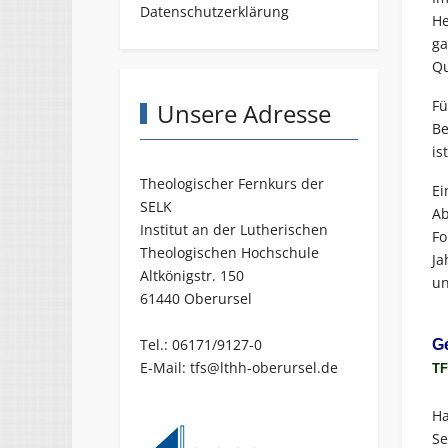
Datenschutzerklärung
He
ga
Qu
Fü
Unsere Adresse
Be
is
Theologischer Fernkurs der
Ei
SELK
Ab
Institut an der Lutherischen
Fo
Theologischen Hochschule
Ja
Altkönigstr. 150
un
61440 Oberursel
Tel.: 06171/9127-0
Ge
E-Mail:
tfs@lthh-oberursel.de
TF
Ha
Se