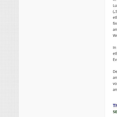
Lu
(„
et
fi
an
We
In
et
Ev
De
an
vo
an
T
SE