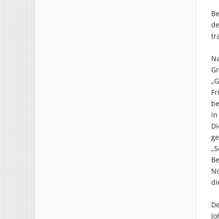
Be
de
tr
Na
Gr
„G
Fr
be
in
Di
ge
„S
Be
No
di
De
Jo