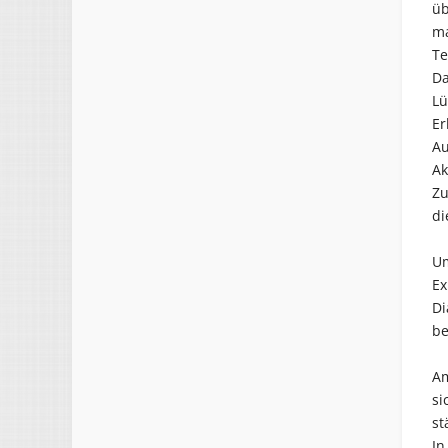
üb
ma
Te
Da
Lü
Er
Au
Ak
Zu
di
Um
Ex
Di
be
Am
si
st
In