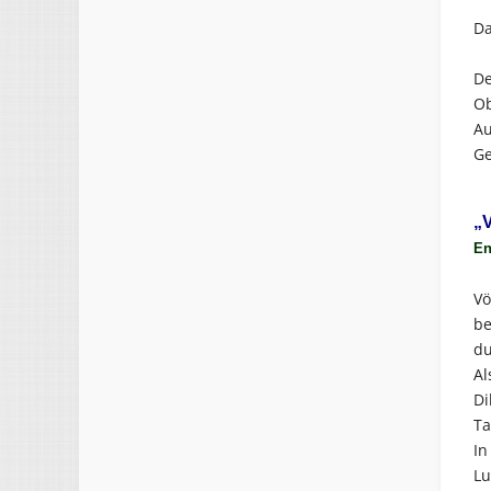
Da
De
Ob
Au
Ge
„
En
Vö
be
du
Al
Di
Ta
In
Lu