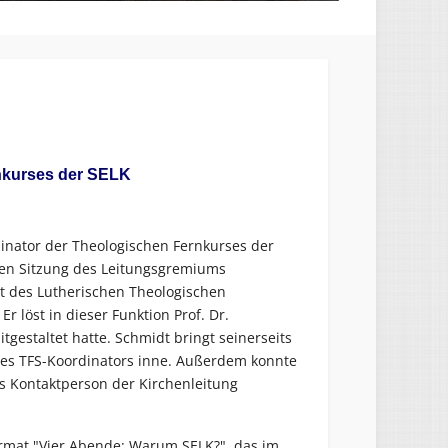
nkurses der SELK
inator der Theologischen Fernkurses der
tzten Sitzung des Leitungsgremiums
tät des Lutherischen Theologischen
r löst in dieser Funktion Prof. Dr.
tgestaltet hatte. Schmidt bringt seinerseits
 des TFS-Koordinators inne. Außerdem konnte
ls Kontaktperson der Kirchenleitung
rmat "Vier Abende: Warum SELK?", das im