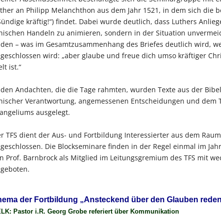
ther an Philipp Melanchthon aus dem Jahr 1521, in dem sich die b
Sündige kräftig!“) findet. Dabei wurde deutlich, dass Luthers Anli
hischen Handeln zu animieren, sondern in der Situation unvermei
nden – was im Gesamtzusammenhang des Briefes deutlich wird, wen
geschlossen wird: „aber glaube und freue dich umso kräftiger Chr
lt ist.“
 den Andachten, die die Tage rahmten, wurden Texte aus der Bibe
hischer Verantwortung, angemessenen Entscheidungen und dem Tr
angeliums ausgelegt.
r TFS dient der Aus- und Fortbildung Interessierter aus dem Raum 
geschlossen. Die Blockseminare finden in der Regel einmal im Ja
n Prof. Barnbrock als Mitglied im Leitungsgremium des TFS mit w
geboten.
hema der Fortbildung „Ansteckend über den Glauben reden“
LK: Pastor i.R. Georg Grobe referiert über Kommunikation