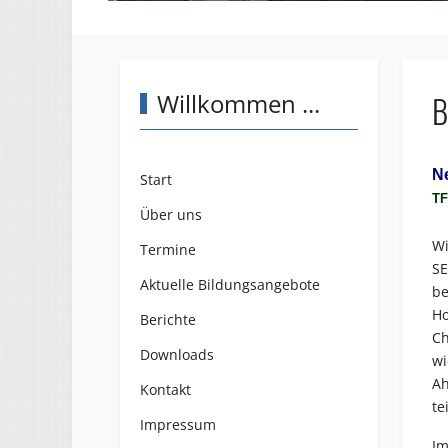
Willkommen ...
B
N
Start
TF
Über uns
Wi
Termine
SE
Aktuelle Bildungsangebote
be
Ho
Berichte
Ch
Downloads
wi
Ah
Kontakt
te
Impressum
Im