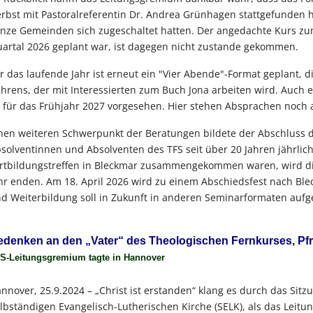
rbst mit Pastoralreferentin Dr. Andrea Grünhagen stattgefunden 
nze Gemeinden sich zugeschaltet hatten. Der angedachte Kurs zum
artal 2026 geplant war, ist dagegen nicht zustande gekommen.
r das laufende Jahr ist erneut ein "Vier Abende"-Format geplant, d
hrens, der mit Interessierten zum Buch Jona arbeiten wird. Auch 
t für das Frühjahr 2027 vorgesehen. Hier stehen Absprachen noch 
nen weiteren Schwerpunkt der Beratungen bildete der Abschluss 
solventinnen und Absolventen des TFS seit über 20 Jahren jährlic
rtbildungstreffen in Bleckmar zusammengekommen waren, wird die
hr enden. Am 18. April 2026 wird zu einem Abschiedsfest nach Ble
d Weiterbildung soll in Zukunft in anderen Seminarformaten au
denken an den „Vater“ des Theologischen Fernkurses, Pfr. 
S-Leitungsgremium tagte in Hannover
nnover, 25.9.2024 – „Christ ist erstanden“ klang es durch das Si
lbständigen Evangelisch-Lutherischen Kirche (SELK), als das Lei