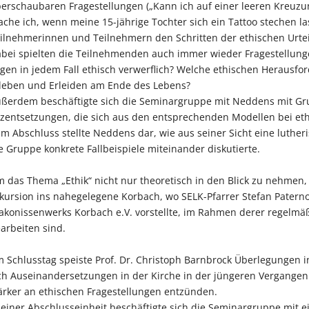
erschaubaren Fragestellungen („Kann ich auf einer leeren Kreuzu
che ich, wenn meine 15-jährige Tochter sich ein Tattoo stechen la
ilnehmerinnen und Teilnehmern den Schritten der ethischen Urtei
bei spielten die Teilnehmenden auch immer wieder Fragestellung
gen in jedem Fall ethisch verwerflich? Welche ethischen Herausf
leben und Erleiden am Ende des Lebens?
ßerdem beschäftigte sich die Seminargruppe mit Neddens mit Gru
zentsetzungen, die sich aus den entsprechenden Modellen bei et
m Abschluss stellte Neddens dar, wie aus seiner Sicht eine lutheri
e Gruppe konkrete Fallbeispiele miteinander diskutierte.
 das Thema „Ethik“ nicht nur theoretisch in den Blick zu nehme
kursion ins nahegelegene Korbach, wo SELK-Pfarrer Stefan Paternos
akonissenwerks Korbach e.V. vorstellte, im Rahmen derer regelmä
arbeiten sind.
 Schlusstag speiste Prof. Dr. Christoph Barnbrock Überlegungen i
ch Auseinandersetzungen in der Kirche in der jüngeren Vergangen
ärker an ethischen Fragestellungen entzünden.
 einer Abschlusseinheit beschäftigte sich die Seminargruppe mit 