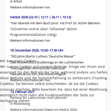
in Erfurt
Weitere Informationen
hier
.
Herbst 2026 (22.10 | 12.11 | 26.11 | 10.12)
"Vier Abende mit dem Buch Jona" mit Prof. Dr. Achim Behrens
Teilnahme online über "Alfaview" (keine
Programminstallation nötig)
Weitere Informationen
hier
.
18. November 2026, 10.00–17.30 Uhr
"500 Jahre Martin Luthers 'Deutsche Messe'"
Wir benutzen Cookies
Dies Academicus (Studientag) an der Lutherischen
Wir nutzen Cookies auf unserer Website. Einige von ihnen sind
Theologischen Hochschule Oberursel
essenziell für den Betrieb der Seite, während andere uns helfen,
Teilnahme vor Ort und online möglich.
diese Website und die Nutzererfahrung zu verbessern (Tracking
Weitere Informationen
hier
.
Cookies). Sie können selbst entscheiden, ob Sie die Cookies
zulassen möchten. Bitte beachten Sie, dass bei einer Ablehnung
13. Februar 2027
womöglich nicht mehr alle Funktionalitäten der Seite zur
Seminar für Lektorinnen und Lektoren
Verfügung stehen.
in Rodenberg
Weitere Informationen folgen im Herbst 2026.